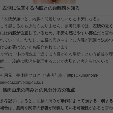
左側に位置する内臓との距離感を知る
「左腰が痛いと、内臓の問題じゃないかと不安になる」
こう感じる方も少なくありません。参考記事では、
左腰の近く
には内臓が位置しているため、不安を感じやすい部位
だと言わ
れています。ただし、左腰の痛み＝すぐに内臓が原因と決めつ
ける必要はないとも紹介されています。
まずは、体の構造上「近くに内臓がある場所」という前提を理
解し、冷静に状況を整理することが大切だと考えられていま
す。
引用元：整体院ブログ（⭐︎参考記事：
https://kumanomi-
seikotu.com/blog/4132/）
筋肉由来の痛みとの見分け方の視点
参考記事によると、左腰の痛みが
動作によって強まる・弱まる
場合は、筋肉や関節の影響が関係している可能性
があると言わ