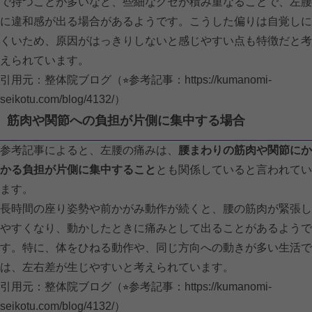
で持つことが多いなど、些細なクセが積み重なることで、左腰
に違和感が出る場合があるようです。こうした偏りは自覚しに
くいため、原因がはっきりしないと感じやすい点も特徴だと考
えられています。
引用元：整体院ブログ（⭐︎参考記事：
https://kumanomi-
seikotu.com/blog/4132/）
筋肉や関節への負担が片側に集中する場合
参考記事によると、左腰の痛みは、
腰まわりの筋肉や関節にか
かる負担が片側に集中すること
とも関係していると言われてい
ます。
長時間の座り姿勢や前かがみ動作が続くと、腰の筋肉が緊張し
やすくなり、動かしたときに痛みとして出ることがあるようで
す。特に、体をひねる動作や、同じ方向への動きが多い生活で
は、左右差が生じやすいと考えられています。
引用元：整体院ブログ（⭐︎参考記事：
https://kumanomi-
seikotu.com/blog/4132/）