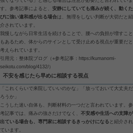
強くなっている」と感じる場合は注意が必要だと言われていま
す。参考記事によると、
安静にしていても痛みが続く、動くた
びに強い違和感が出る場合
は、無理をしない判断が大切だと紹
介されています。
我慢しながら日常生活を続けることで、腰への負担が増すこと
もあるため、体からのサインとして受け止める視点が重要だと
考えられています。
引用元：整体院ブログ（⭐︎参考記事：
https://kumanomi-
seikotu.com/blog/4132/）
不安を感じたら早めに相談する視点
「これくらいで来院していいのかな」「放っておいて大丈夫だ
ろうか」
こうした迷い自体も、判断材料の一つだと言われています。参
考記事では、痛みの強さだけでなく、
不安感や生活への支障が
出ている場合も、専門家に相談するきっかけになる
と紹介され
ています。