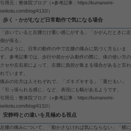
引用元：整体院ブログ（⭐︎参考記事：
https://kumanomi-
seikotu.com/blog/4132/）
歩く・かがむなど日常動作で気になる場合
「歩いていると左腰だけ重い感じがする」「かがんだときに左
側が張る」
このように、日常の動作の中で左腰の痛みに気づく方もいま
す。参考記事では、歩行や前かがみ動作の際に、体の使い方の
クセや左右差によって、左腰に負担が集まる場合があると言わ
れています。
痛みの出方は人それぞれで、「ズキズキする」「重だるい」
「引っ張られる感じ」など、表現にも幅があるようです。
引用元：整体院ブログ（⭐︎参考記事：
https://kumanomi-
seikotu.com/blog/4132/）
安静時との違いを見極める視点
左腰の痛みについて、「動かさなければ気にならない」「横に