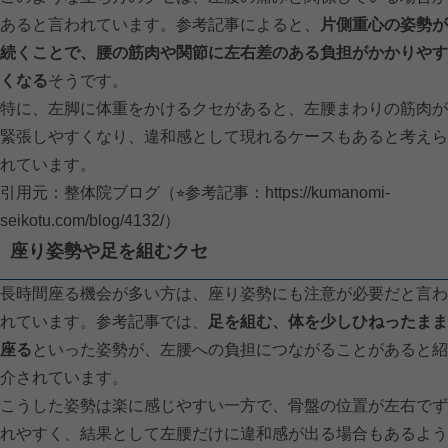
あると言われています。参考記事によると、
片側重心の姿勢が
続くことで、腰の筋肉や関節に左右差のある負担がかかりやす
くなる
そうです。
特に、左脚に体重をかけるクセがあると、左腰まわりの筋肉が
緊張しやすくなり、違和感として現れるケースもあると考えら
れています。
引用元：整体院ブログ（⭐︎参考記事：
https://kumanomi-
seikotu.com/blog/4132/）
座り姿勢や足を組むクセ
長時間座る機会が多い方は、座り姿勢にも注意が必要だと言わ
れています。参考記事では、
足を組む、体を少しひねったまま
座る
といった姿勢が、左腰への負担につながることがあると紹
介されています。
こうした姿勢は楽に感じやすい一方で、骨盤の位置が左右でず
れやすく、結果として左腰だけに違和感が出る場合もあるよう