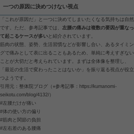
一つの原因に決めつけない視点
「これが原因だ」と一つに決めてしまいたくなる気持ちは自然
です。ただ、参考記事では、
左腰の痛みは複数の要因が重なっ
て起こるケースが多い
と紹介されています。
筋肉の状態、姿勢、生活習慣などが影響し合い、あるタイミン
グで痛みとして表に出ることもあるため、単純に考えすぎない
ことが大切だと考えられています。まずは全体像を整理し、
「最近の生活で変わったことはないか」を振り返る視点が役立
つようです。
引用元：整体院ブログ（⭐︎参考記事：
https://kumanomi-
seikotu.com/blog/4132/）
#左腰だけが痛い
#体の使い方の偏り
#筋肉と関節の負担
#左右差のある腰痛