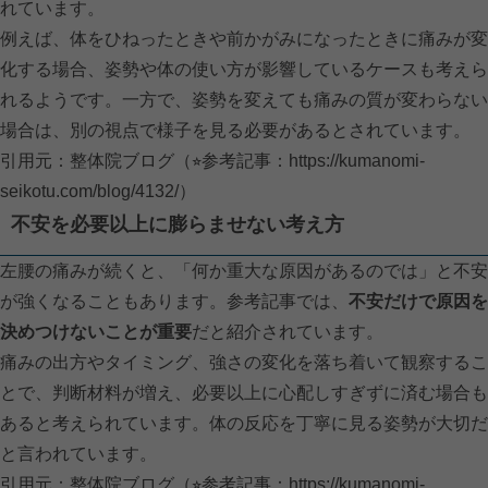
れています。
例えば、体をひねったときや前かがみになったときに痛みが変
化する場合、姿勢や体の使い方が影響しているケースも考えら
れるようです。一方で、姿勢を変えても痛みの質が変わらない
場合は、別の視点で様子を見る必要があるとされています。
引用元：整体院ブログ（⭐︎参考記事：
https://kumanomi-
seikotu.com/blog/4132/）
不安を必要以上に膨らませない考え方
左腰の痛みが続くと、「何か重大な原因があるのでは」と不安
が強くなることもあります。参考記事では、
不安だけで原因を
決めつけないことが重要
だと紹介されています。
痛みの出方やタイミング、強さの変化を落ち着いて観察するこ
とで、判断材料が増え、必要以上に心配しすぎずに済む場合も
あると考えられています。体の反応を丁寧に見る姿勢が大切だ
と言われています。
引用元：整体院ブログ（⭐︎参考記事：
https://kumanomi-