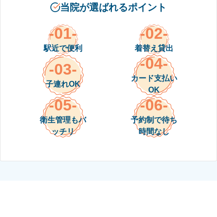
当院が選ばれるポイント
-01-
-02-
駅近で便利
着替え貸出
-04-
-03-
カード支払い
子連れOK
OK
-05-
-06-
衛生管理もバ
予約制で待ち
ッチリ
時間なし