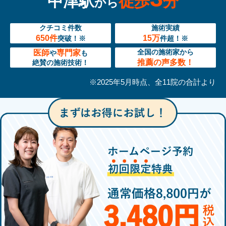
中津駅
徒歩
分
から
クチコミ件数
施術実績
650件
15万
突破！※
件超！※
医師
専門家
全国の施術家から
や
も
推薦の声多数！
絶賛の施術技術！
※2025年5月時点、全11院の合計より