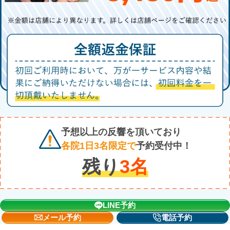
予想以上の反響を頂いており
各院1日3名限定で
予約受付中！
残り
3
名
LINE予約
メール予約
電話予約