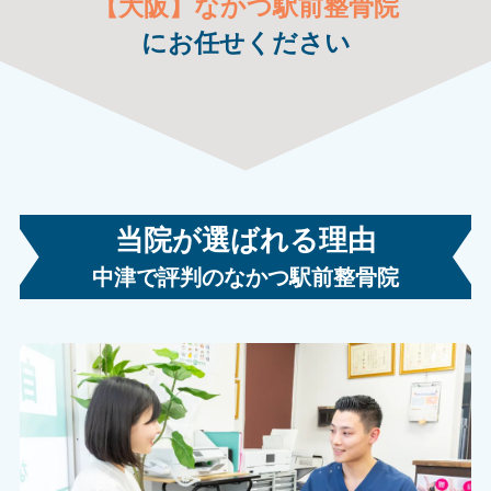
【大阪】なかつ駅前整骨院
にお任せください
当院が選ばれる理由
根源の原因
「
を突き止め施術してくれま
中津で評判のなかつ駅前整骨院
す。
」
看護師
看護師
浅香 里奈 先生
看護師として、薬や注射などではなく、施術により
痛みを改善させていくことに大変感動致しました。
また根源の原因を突き止め施術をして下さいますの
で、再発しにくくなります。