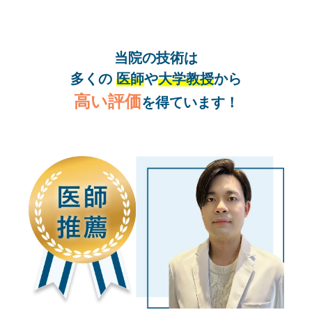
当院の技術は
多くの
医師
や
大学教授
から
高い評価
を得ています！