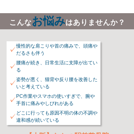
お悩み
こんな
はありませんか？
根本改善
「
あらゆる痛み・しびれを
へと導
いてくれます。強く推薦します。
」
整形外科医
慢性的な肩こりや首の痛みで、頭痛や
✓
東方医院
だるさも伴う
佐々木健一先生
腰痛が続き、日常生活に支障が出てい
✓
来院された方が笑顔になって帰られていく姿をたく
る
さん見ています。医師としても来院される方と向き
姿勢が悪く、猫背や反り腰を改善した
合う姿勢は勉強させられます。
✓
いと考えている
来院される方に合った計画を立て、いち早く改善す
る為の提案がとても素晴らしいです。
PC作業やスマホの使いすぎで、腕や
✓
これからも地域に根付いた貢献をされていくのだと
手首に痛みやしびれがある
感じています。
どこに行っても原因不明の体の不調や
✓
違和感が続いている