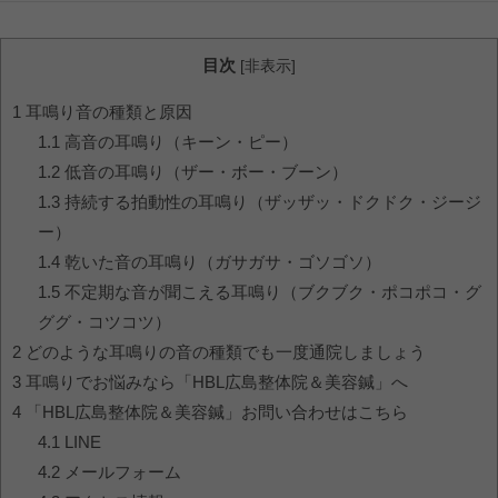
目次
[
非表示
]
1
耳鳴り音の種類と原因
1.1
高音の耳鳴り（キーン・ピー）
1.2
低音の耳鳴り（ザー・ボー・ブーン）
1.3
持続する拍動性の耳鳴り（ザッザッ・ドクドク・ジージ
ー）
1.4
乾いた音の耳鳴り（ガサガサ・ゴソゴソ）
1.5
不定期な音が聞こえる耳鳴り（ブクブク・ポコポコ・グ
ググ・コツコツ）
2
どのような耳鳴りの音の種類でも一度通院しましょう
3
耳鳴りでお悩みなら「HBL広島整体院＆美容鍼」へ
4
「HBL広島整体院＆美容鍼」お問い合わせはこちら
4.1
LINE
4.2
メールフォーム