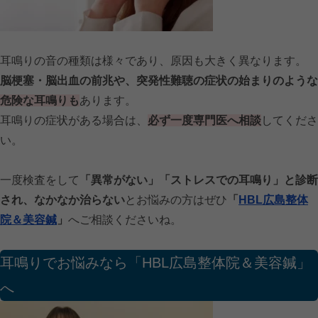
耳鳴りの音の種類は様々であり、原因も大きく異なります。
脳梗塞・脳出血の前兆や、突発性難聴の症状の始まりのような
危険な耳鳴りも
あります。
耳鳴りの症状がある場合は、
必ず一度専門医へ相談
してくださ
い。
一度検査をして
「異常がない」「ストレスでの耳鳴り」と診断
され、なかなか治らない
とお悩みの方はぜひ
「
HBL広島整体
院＆美容鍼
」
へご相談くださいね。
耳鳴りでお悩みなら「HBL広島整体院＆美容鍼」
へ