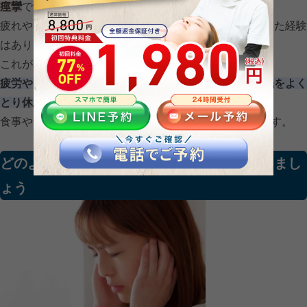
痙攣
です。
疲れや寝不足の時にまぶたが「ピクピク」と勝手に動いた経験
はありませんか。
これが耳の周辺の筋肉で起こっている状態です。
疲労やストレス
が原因としても挙げられますので、
睡眠をよく
とり休息
しましょう。
食事やサプリメント等でのビタミンBの補充も効果的です。
どのような耳鳴りの音の種類でも一度通院しまし
ょう