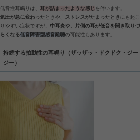
低音性耳鳴りは、
耳が詰まったような感じ
を伴います。
気圧が急に変わった
ときや、
ストレスがたまったとき
にも起こ
りやすい症状ですが、
中耳炎や、片側の耳が低音を聞き取りづ
らくなる
低音障害型感音難聴
の可能性もあります。
持続する拍動性の耳鳴り（ザッザッ・ドクドク・ジー
ジー）