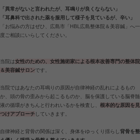
「異常がないと言われたが、耳鳴りが良くならない」
「耳鼻科で出された薬を服用して様子を見ているが、辛い」
「お悩みの方はぜひ、広島市「HBL広島整体院＆美容鍼」へ一
度ご相談にいらしてください。
当院は
女性のための、女性施術家による根本改善専門の整体院
＆美容鍼サロン
です。
当院ではあなたの耳鳴りの原因が自律神経の乱れによるもの
か、頭の骨の歪みから起こるものか、脳を保護している脳脊髄
液の循環がきちんと行われいるかを検査し、
根本的な原因を見
つけアプローチ
していきます。
自律神経と背骨の関係は深く、身体をゆっくり揺らし
背骨を整