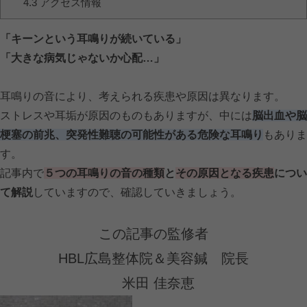
4.3
アクセス情報
「キーンという耳鳴りが続いている」
「大きな病気じゃないか心配…」
耳鳴りの音により、考えられる疾患や原因は異なります。
ストレスや耳垢が原因のものもありますが、中には
脳出血や脳
梗塞の前兆、突発性難聴の可能性がある危険な耳鳴り
もありま
す。
記事内で
５つの耳鳴りの音の種類
と
その原因となる疾患
につい
て解説
していますので、確認していきましょう。
この記事の監修者
HBL広島整体院＆美容鍼 院長
米田 佳奈恵