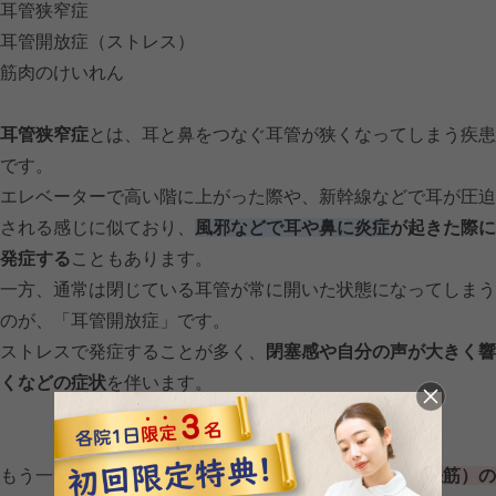
耳管狭窄症
耳管開放症（ストレス）
筋肉のけいれん
耳管狭窄症
とは、耳と鼻をつなぐ耳管が狭くなってしまう疾患
です。
エレベーターで高い階に上がった際や、新幹線などで耳が圧迫
される感じに似ており、
風邪などで耳や鼻に炎症
が起きた際に
発症する
こともあります。
一方、通常は閉じている耳管が常に開いた状態になってしまう
のが、「耳管開放症」です。
ストレスで発症することが多く、
閉塞感や自分の声が大きく響
くなどの症状
を伴います。
もう一つ可能性があるのが、
鼓膜を動かす筋肉（鼓膜張筋）の