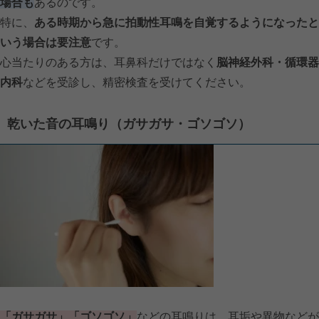
場合も
あるのです。
特に、
ある時期から急に拍動性耳鳴を自覚するようになったと
いう場合は要注意
です。
心当たりのある方は、耳鼻科だけではなく
脳神経外科・循環器
内科
などを受診し、精密検査を受けてください。
乾いた音の耳鳴り（ガサガサ・ゴソゴソ）
「ガサガサ」「ゴソゴソ」
などの耳鳴りは、耳垢や異物などが