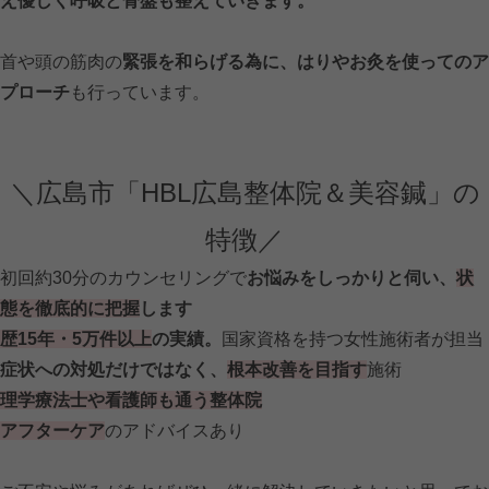
え優しく呼吸と骨盤も整えていきます。
首や頭の筋肉の
緊張を和らげる為に、はりやお灸を使ってのア
プローチ
も行っています。
＼広島市「HBL広島整体院＆美容鍼」の
特徴／
初回約30分のカウンセリングで
お悩みをしっかりと伺い、
状
態を徹底的に把握
します
歴15年・5万件以上
の実績。
国家資格を持つ女性施術者が担当
症状への対処だけではなく、
根本改善を目指す
施術
理学療法士や看護師も通う整体院
アフターケア
のアドバイスあり