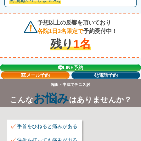
予想以上の反響を頂いており
各院1日3名限定で
予約受付中！
残り
1
名
LINE予約
メール予約
電話予約
梅田・中津でテニス肘
お悩み
こんな
はありませんか？
✓
手首をひねると痛みがある
✓
注射を打っても痛みが出る