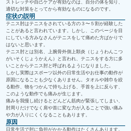
ストレッチや自己ケアが有効なのは、自分の体を知り、
適切な対策をとってから有効なものになるのです。
症状の説明
テニス肘はテニスをされている方の３〜５割が経験した
ことがあると言われています。しかし、このページを目
にしている方みなさんがテニスをして痛めた方ばかりで
はないと思います。
テニス肘とは別名、上腕骨外側上顆炎（じょうわんこつ
がいそくじょうかえん）と言われ、テニスをする方に多
いことからテニス肘と呼ばれるようになりました。
しかし実際はスポーツ以外の日常生活やお仕事の動作が
原因になることも少なくありません。タオルや雑巾を絞
る動作、物をつかんで持ち上げる、手首を上に反らす、
このような動作でも痛みが生じます。
痛みを我慢し続けるとどんどん筋肉が緊張してしまい、
肘周りだけでなく肩や首に変な力が入ることで強い痛み
や力が入りにくくなることもあります。
原因
日常生活で肘に負担がかかる動作はたくさんあります。