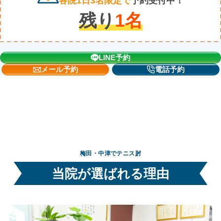
各院1日3名限定で
予約受付中！
残り
1
名
LINE予約
メール予約
電話予約
梅田・中津でテニス肘
当院が選ばれる理由