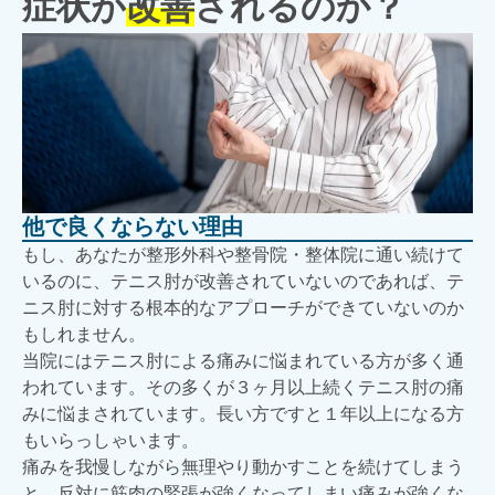
症状が
改善
されるのか？
他で良くならない理由
もし、あなたが整形外科や整骨院・整体院に通い続けて
いるのに、テニス肘が改善されていないのであれば、テ
ニス肘に対する根本的なアプローチができていないのか
もしれません。
当院にはテニス肘による痛みに悩まれている方が多く通
われています。その多くが３ヶ月以上続くテニス肘の痛
みに悩まされています。長い方ですと１年以上になる方
もいらっしゃいます。
痛みを我慢しながら無理やり動かすことを続けてしまう
と、反対に筋肉の緊張が強くなってしまい痛みが強くな