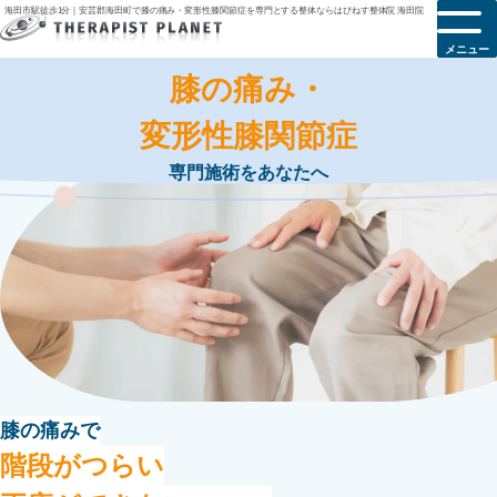
海田市駅徒歩1分｜安芸郡海田町で膝の痛み・変形性膝関節症を専門とする整体ならはぴねす整体院 海田院
メニュー
膝の痛み・
変形性膝関節症
専門施術をあなたへ
膝の痛みで
階段がつらい