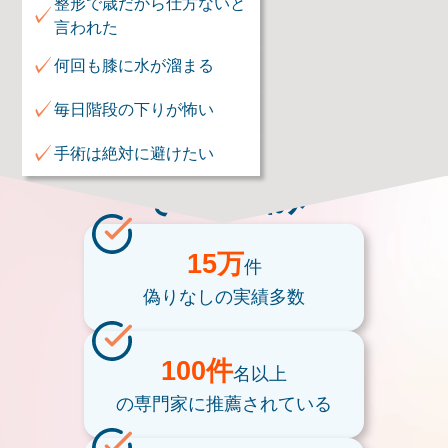
整形で歳だから仕方ないと
✓
言われた
✓
何回も膝に水が溜まる
✓
毎日階段の下りが怖い
✓
手術は絶対に避けたい
そのお悩み
15万
件
偽りなしの
実績多数
100件
名以上
の専門家に
推薦されている