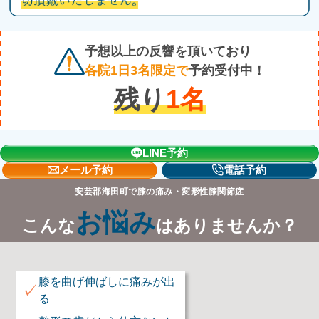
予想以上の反響を頂いており
各院1日3名限定で
予約受付中！
残り
1
名
LINE予約
メール予約
電話予約
安芸郡海田町で膝の痛み・変形性膝関節症
お悩み
こんな
はありませんか？
膝を曲げ伸ばしに痛みが出
✓
る