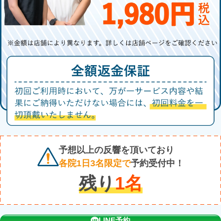
予想以上の反響を頂いており
各院1日3名限定で
予約受付中！
残り
1
名
LINE予約