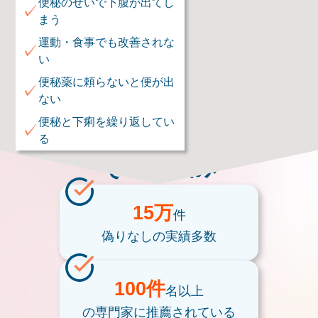
便秘のせいで下腹が出てし
✓
まう
運動・食事でも改善されな
✓
い
便秘薬に頼らないと便が出
✓
ない
便秘と下痢を繰り返してい
✓
る
そのお悩み
15万
件
偽りなしの
実績多数
100件
名以上
の専門家に
推薦されている