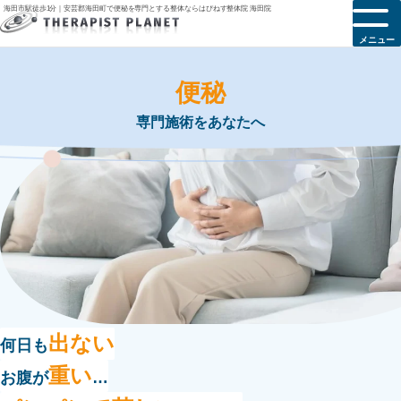
海田市駅徒歩1分｜安芸郡海田町で便秘を専門とする整体ならはぴねす整体院 海田院
メニュー
便秘
専門施術をあなたへ
出ない
何日も
重い
お腹が
…