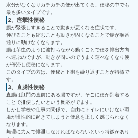
水分がなくなりカチカチの便が出てくる、便秘の中でも
最も多いタイプです。
2、痙攣性便秘
腸が緊張しすぎることで動きが悪くなる症状です。
伸びることも縮むことも動きが固くなることで腸が順番
通りに動けなくなります。
腸は芋虫のように波打ちながら動くことで便を排出方向
へ運ぶのですが、動きが固いのでうまく運べなくなり便
が停滞し便秘になります。
このタイプの方は、便秘と下痢を繰り返すことが特徴で
す。
3、直腸性便秘
直腸は肛門の直前にある腸ですが、そこに便が到着する
ことで排便したいという反応がでます。
しかし学校や仕事の関係で、自由にトイレにいけない環
境が慢性的に起きてしまうと便意を正しく感じられなく
なります。
無理に力んで排泄しなければならないという特徴があり