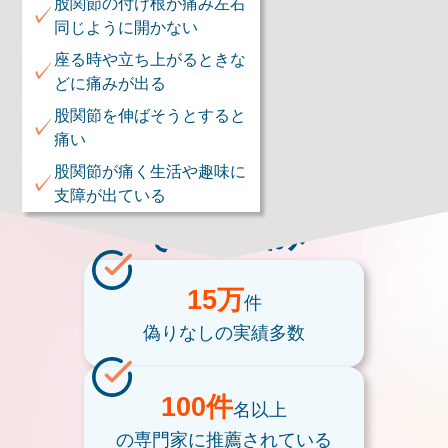
股関節の付け根が痛み左右
✓
同じように開かない
座る時や立ち上がるときな
✓
どに痛みが出る
股関節を伸ばそうとすると
✓
痛い
股関節が痛く生活や趣味に
✓
支障が出ている
そのお悩み
15万
件
偽りなしの
実績多数
100件
名以上
の専門家に
推薦されている