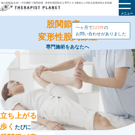
銀山町駅徒歩3分｜中区幟町で股関節痛・変形性股関節症を専門とする整体ならHBL広島整体院＆美容鍼
メニュー
股関節痛・
変形性股関節症
専門施術をあなたへ
立ち上がる
歩く
たびに