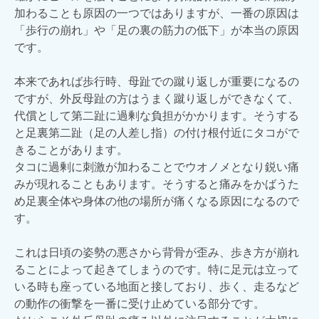
加わることも原因の一つではありますが、一番の原因は
「歩行の崩れ」や「足の裏の筋力の低下」が本当の原因
です。
本来であれば歩行時、母趾での蹴り返しが重要になるの
ですが、外反母趾の方はうまく蹴り返しができなくて、
代償として第二趾に過剰な負担がかかります。そうする
と足裏第二趾（足の人差し指）の付け根付近にタコがで
きることがあります。
タコに過剰に刺激が加わることでウオノメとなり鋭い痛
みが現れることもあります。そうすると痛みをかばうた
め足裏全体や身体の他の場所が痛くなる原因になるので
す。
これは日頃の姿勢の悪さから背骨が歪み、歩き方が崩れ
ることによって起きてしまうのです。特に足元は立って
いる時も座っている地面と接しており、歩く、走るなど
の動作の衝撃を一番に受け止めている部分です。