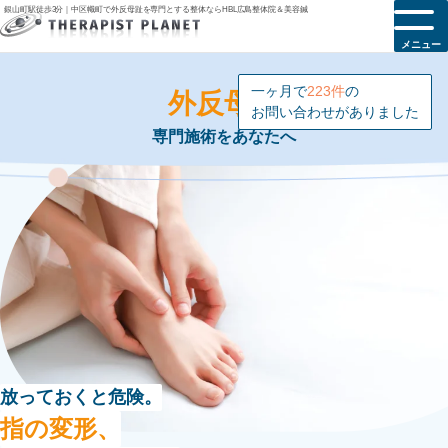
銀山町駅徒歩3分｜中区幟町で外反母趾を専門とする整体ならHBL広島整体院＆美容鍼
メニュー
外反母趾
専門施術をあなたへ
放っておくと危険。
指の変形、