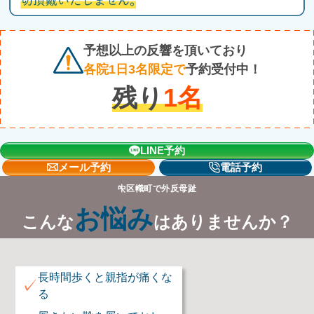
予想以上の反響を頂いており
各院1日3名限定で
予約受付中！
残り
1
名
LINE予約
メール予約
電話予約
中区幟町で外反母趾
お悩み
こんな
はありませんか？
長時間歩くと親指が痛くな
✓
る