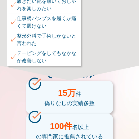
履きたい靴を履いておしゃ
✓
れを楽しみたい
仕事柄パンプスを履くが痛
✓
くて履けない
整形外科で手術しかないと
✓
言われた
テーピングをしてもなかな
✓
か改善しない
そのお悩み
15万
件
偽りなしの
実績多数
100件
名以上
の専門家に
推薦されている