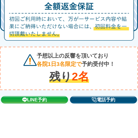
予想以上の反響を頂いており
各院1日3名限定で
予約受付中！
残り
2
名
LINE予約
電話予約