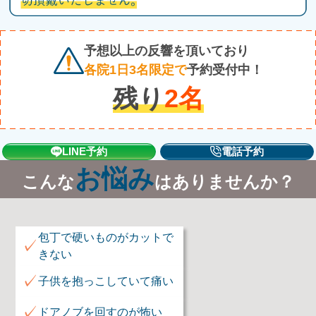
予想以上の反響を頂いており
各院1日3名限定で
予約受付中！
残り
2
名
LINE予約
電話予約
お悩み
こんな
はありませんか？
包丁で硬いものがカットで
✓
きない
✓
子供を抱っこしていて痛い
✓
ドアノブを回すのが怖い