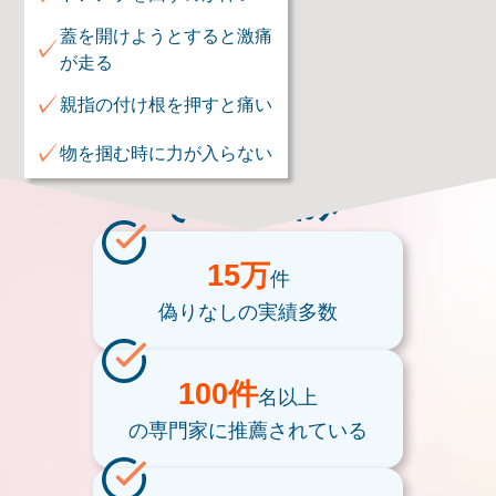
蓋を開けようとすると激痛
✓
が走る
✓
親指の付け根を押すと痛い
✓
物を掴む時に力が入らない
そのお悩み
15万
件
偽りなしの
実績多数
100件
名以上
の専門家に
推薦されている