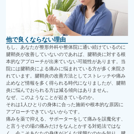
他で良くならない理由
もし、あなたが整形外科や整体院に通い続けているのに
腱鞘炎が改善していないのであれば、腱鞘炎に対する根
本的なアプローチが出来ていない可能性があります。当
院には腱鞘炎による痛みに悩まれている方が多く来院さ
れています。腱鞘炎の改善方法としてストレッチや痛み
止めなど情報を多く得られる時代になりましたが、腱鞘
炎に悩んでおられる方は減る傾向はありません。
なぜ、このようなことが起きているのか。
それは1人ひとりの身体に合った施術や根本的な原因に
アプローチできていないからです。
痛みを薬で抑える、サポーターをして痛みを誤魔化す、
と言うその場の痛みだけをなんとかする対処法ではな
く、今こそあなたの身体がどんな状態なのかを知り、腱