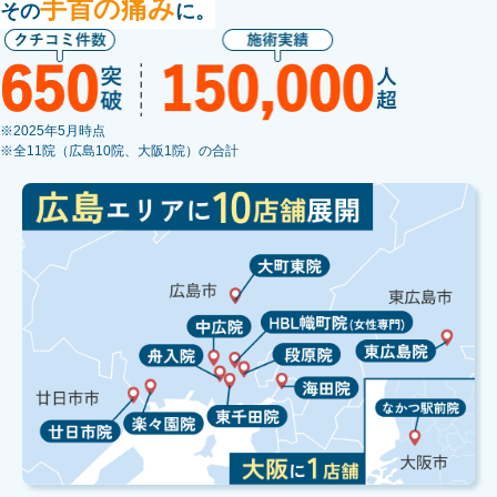
手首の痛み
その
に。
※2025年5月時点
※全11院（広島10院、大阪1院）の合計