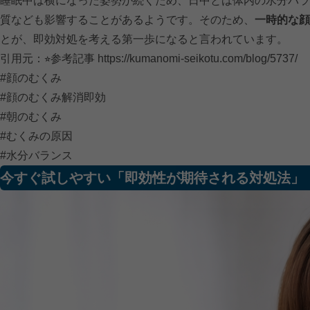
睡眠中は横になった姿勢が続くため、日中とは体内の水分バラ
質なども影響することがあるようです。そのため、
一時的な顔
とが、即効対処を考える第一歩になると言われています。
引用元：⭐︎参考記事
https://kumanomi-seikotu.com/blog/5737/
#顔のむくみ
#顔のむくみ解消即効
#朝のむくみ
#むくみの原因
#水分バランス
今すぐ試しやすい「即効性が期待される対処法」