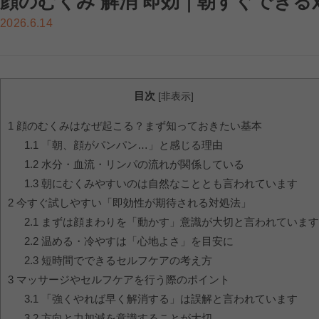
顔のむくみ 解消 即効｜朝すぐでき
2026.6.14
目次
[
非表示
]
1
顔のむくみはなぜ起こる？まず知っておきたい基本
1.1
「朝、顔がパンパン…」と感じる理由
1.2
水分・血流・リンパの流れが関係している
1.3
朝にむくみやすいのは自然なこととも言われています
2
今すぐ試しやすい「即効性が期待される対処法」
2.1
まずは顔まわりを「動かす」意識が大切と言われています
2.2
温める・冷やすは「心地よさ」を目安に
2.3
短時間でできるセルフケアの考え方
3
マッサージやセルフケアを行う際のポイント
3.1
「強くやれば早く解消する」は誤解と言われています
3.2
方向と力加減を意識することが大切