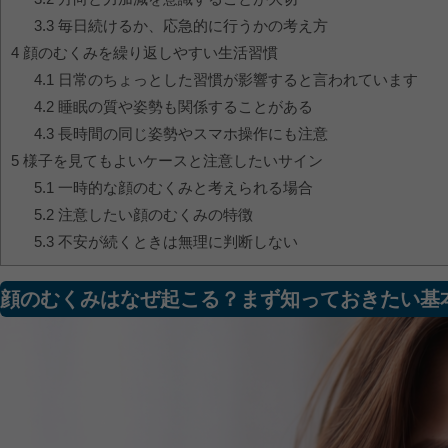
3.3
毎日続けるか、応急的に行うかの考え方
4
顔のむくみを繰り返しやすい生活習慣
4.1
日常のちょっとした習慣が影響すると言われています
4.2
睡眠の質や姿勢も関係することがある
4.3
長時間の同じ姿勢やスマホ操作にも注意
5
様子を見てもよいケースと注意したいサイン
5.1
一時的な顔のむくみと考えられる場合
5.2
注意したい顔のむくみの特徴
5.3
不安が続くときは無理に判断しない
顔のむくみはなぜ起こる？まず知っておきたい基