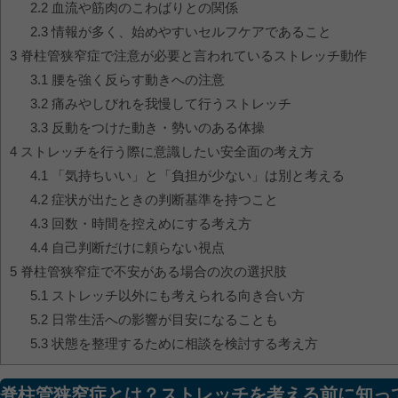
2.2
血流や筋肉のこわばりとの関係
2.3
情報が多く、始めやすいセルフケアであること
3
脊柱管狭窄症で注意が必要と言われているストレッチ動作
3.1
腰を強く反らす動きへの注意
3.2
痛みやしびれを我慢して行うストレッチ
3.3
反動をつけた動き・勢いのある体操
4
ストレッチを行う際に意識したい安全面の考え方
4.1
「気持ちいい」と「負担が少ない」は別と考える
4.2
症状が出たときの判断基準を持つこと
4.3
回数・時間を控えめにする考え方
4.4
自己判断だけに頼らない視点
5
脊柱管狭窄症で不安がある場合の次の選択肢
5.1
ストレッチ以外にも考えられる向き合い方
5.2
日常生活への影響が目安になることも
5.3
状態を整理するために相談を検討する考え方
脊柱管狭窄症とは？ストレッチを考える前に知っ