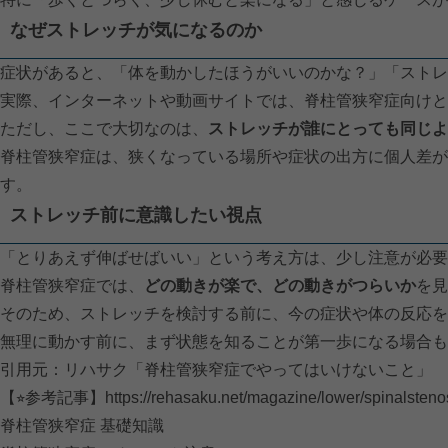
なぜストレッチが気になるのか
症状があると、「体を動かしたほうがいいのかな？」「ストレ
実際、インターネットや動画サイトでは、脊柱管狭窄症向けと
ただし、ここで大切なのは、
ストレッチが誰にとっても同じよ
脊柱管狭窄症は、狭くなっている場所や症状の出方に個人差が
す。
ストレッチ前に意識したい視点
「とりあえず伸ばせばいい」という考え方は、少し注意が必要
脊柱管狭窄症では、
どの動きが楽で、どの動きがつらいか
を見
そのため、ストレッチを検討する前に、今の症状や体の反応を
無理に動かす前に、まず状態を知ることが第一歩になる場合も
引用元：リハサク「脊柱管狭窄症でやってはいけないこと」
【⭐︎参考記事】
https://rehasaku.net/magazine/lower/spinalsteno
脊柱管狭窄症 基礎知識