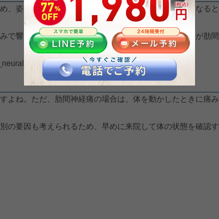
め、姿勢の乱れや筋肉の緊張、体をひねる動作などが重なると
みで響く感じがする」といった声も多く、こうした特徴が肋間
_neuralgia/
すよね。ただ、肋間神経痛の場合は、体を動かしたときに痛み
別の要因も考えられるため、早めに来院して体の状態を確認す