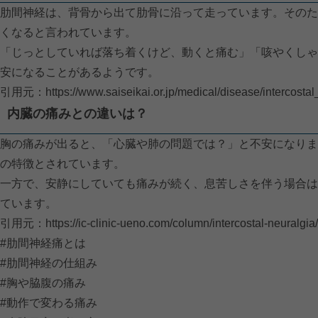
肋間神経は、背骨から出て肋骨に沿って走っています。そのた
くなると言われています。
「じっとしていれば落ち着くけど、動くと痛む」「咳やくしゃ
安になることがあるようです。
引用元：
https://www.saiseikai.or.jp/medical/disease/intercostal
内臓の痛みとの違いは？
胸の痛みが出ると、「心臓や肺の問題では？」と不安になりま
の特徴とされています。
一方で、安静にしていても痛みが続く、息苦しさを伴う場合は
ています。
引用元：
https://ic-clinic-ueno.com/column/intercostal-neuralgia/
#肋間神経痛とは
#肋間神経の仕組み
#胸や脇腹の痛み
#動作で変わる痛み