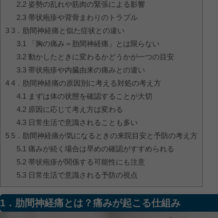
2.2
姿勢の乱れや筋肉の緊張による影響
2.3
帯状疱疹や背骨まわりのトラブル
3
3．肋間神経痛と似た症状との違い
3.1
「胸の痛み＝肋間神経痛」とは限らない
3.2
動かしたときに変わるかどうかが一つの目安
3.3
帯状疱疹や内臓由来の痛みとの違い
4
4．肋間神経痛の原因別に考える対処の考え方
4.1
まずは体の状態を確認することが大切
4.2
原因に応じて考え方は変わる
4.3
日常生活で意識されることも多い
5
5．肋間神経痛が気になるときの来院目安と予防の考え方
5.1
痛みが続く場合は早めの確認がすすめられる
5.2
帯状疱疹が関係する可能性にも注意
5.3
日常生活で意識される予防の視点
1．肋間神経痛とは？痛みが起こる仕組み