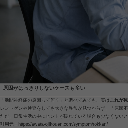
原因がはっきりしないケースも多い
「肋間神経痛の原因って何？」と調べてみても、実は
これが原
レントゲンや検査をしても大きな異常が見つからず、「原因不
ただ、日常生活の中にヒントが隠れている場合も少なくないと
引用元：
https://awata-ojikouen.com/symptom/rokkan/