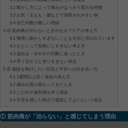
3.2
動かし方によって痛みがはっきり変わる特徴
3.3
お尻・太もも・腰などで混同されやすい例
3.4
自己判断が難しい理由
4
④ 筋肉痛が治らないときのセルフケアの考え方
4.1
無理に動かしすぎないことも大切と言われています
4.2
かといって安静にしすぎない考え方
4.3
温める・冷やすの判断に迷ったとき
4.4
早く治そうと焦りすぎない視点
5
⑤ 相談を検討したい目安と不安への向き合い方
5.1
1週間以上続く場合の考え方
5.2
痛みの質が変わってきたとき
5.3
しびれや違和感を伴う場合
5.4
不安を感じた時点で相談してよいという視点
① 筋肉痛が「治らない」と感じてしまう理由