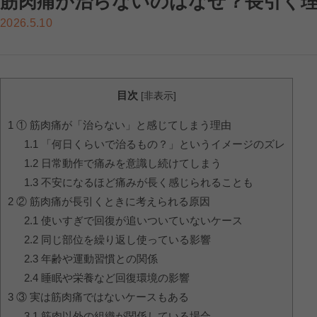
筋肉痛が治らないのはなぜ？長引く
2026.5.10
目次
[
非表示
]
1
① 筋肉痛が「治らない」と感じてしまう理由
1.1
「何日くらいで治るもの？」というイメージのズレ
1.2
日常動作で痛みを意識し続けてしまう
1.3
不安になるほど痛みが長く感じられることも
2
② 筋肉痛が長引くときに考えられる原因
2.1
使いすぎで回復が追いついていないケース
2.2
同じ部位を繰り返し使っている影響
2.3
年齢や運動習慣との関係
2.4
睡眠や栄養など回復環境の影響
3
③ 実は筋肉痛ではないケースもある
3.1
筋肉以外の組織が関係している場合