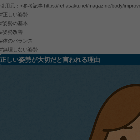
引用元：⭐︎参考記事
https://rehasaku.net/magazine/body/improv
#正しい姿勢
#姿勢の基本
#姿勢改善
#体のバランス
#無理しない姿勢
正しい姿勢が大切だと言われる理由