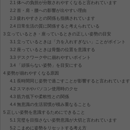
2.1
体への負担が分散されやすくなると言われています
2.2
首・肩・腰への影響が出やすい理由
2.3
疲れやすさとの関係も指摘されています
2.4
日常生活の質に関係すると考えられている
3
立っているとき・座っているときの正しい姿勢の目安
3.1
立っているときは「力を入れすぎない」ことがポイント
3.2
座っているときは骨盤の位置を意識する
3.3
デスクワーク中に崩れやすいポイント
3.4
「頑張らない姿勢」を目安にする
4
姿勢が崩れやすくなる原因
4.1
長時間同じ姿勢で過ごすことが影響すると言われています
4.2
スマホやパソコン使用時のクセ
4.3
筋力低下や柔軟性との関係
4.4
無意識の生活習慣が積み重なることも
5
正しい姿勢を意識するためにできること
5.1
完璧を目指さない姿勢意識が大切と言われています
5.2
こまめに姿勢をリセットする考え方