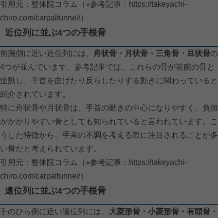
引用元：整体院コラム（⭐︎参考記事：
https://takeyachi-
chiro.com/carpaltunnel/）
近位列に並ぶ4つの手根骨
前腕側に近い近位列には、
舟状骨・月状骨・三角骨・豆状骨
の
4つが並んでいます。参考記事では、これらの骨が前腕の骨と
連動し、手首を曲げたり反らしたりする動きに関わっていると
紹介されています。
特に舟状骨や月状骨は、手首の動きの中心になりやすく、負担
がかかりやすい骨としても知られていると言われています。こ
うした特徴から、手首の不調を考える際に注目されることが多
い骨だと考えられています。
引用元：整体院コラム（⭐︎参考記事：
https://takeyachi-
chiro.com/carpaltunnel/）
遠位列に並ぶ4つの手根骨
手のひら側に近い遠位列には、
大菱形骨・小菱形骨・有頭骨・