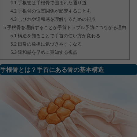
4.1
手根管は手根骨で囲まれた通り道
4.2
手根骨の位置関係が影響することも
4.3
しびれや違和感を理解するための視点
5
手根骨を理解することが手首トラブル予防につながる理由
5.1
構造を知ることで手首の使い方が変わる
5.2
日常の負担に気づきやすくなる
5.3
違和感を早めに察知する視点
手根骨とは？手首にある骨の基本構造