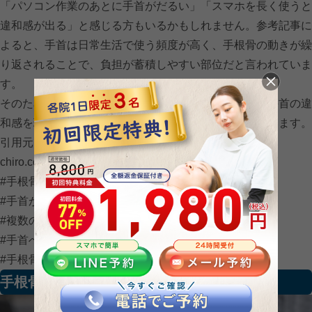
「パソコン作業のあとに手首がだるい」「スマホを長く使うと
違和感が出る」と感じる方もいるかもしれません。参考記事に
よると、手首は日常生活で使う頻度が高く、手根骨の動きが繰
り返されることで、負担が蓄積しやすい部位だと言われていま
す。
そのため、手根骨と手首の動きの関係を知ることは、手首の違
和感を理解するうえで重要な視点になると考えられています。
引用元：整体院コラム（⭐︎参考記事：
https://takeyachi-
chiro.com/carpaltunnel/）
#手根骨と手首の動き
#手首が動く仕組み
#複数の骨の連動
#手首への負担
#手根骨の役割
手根骨と手根管症候群との関係