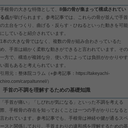
手根骨の大きな特徴として、
8個の骨が集まって構成されてい
る点
が挙げられます。参考記事では、これらの骨が並んで手首
の土台をつくり、曲げる・反らす・ひねるといった動きを可能
にしていると紹介されています。
1本の大きな骨ではなく、複数の骨が組み合わさっているた
め、手首は細かく柔軟な動きができると言われています。その
一方で、構造が複雑な分、使い方によっては負担がかかりやす
い面もあると考えられています。
引用元：整体院コラム（⭐︎参考記事：
https://takeyachi-
chiro.com/carpaltunnel/）
手首の不調を理解するための基礎知識
「手首が痛い」「しびれが気になる」といった不調を考える
際、手根骨の存在を知っておくことは一つの手がかりになると
言われています。参考記事でも、手根骨は神経や腱が通るスペ
ースと関係しており、手首まわりの違和感を理解するための基