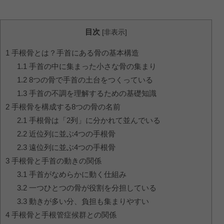
目次
[
非表示
]
1
手根骨とは？手首にある骨の基本構造
1.1
手首の中に集まった小さな骨の集まり
1.2
8つの骨で手首の土台をつくっている
1.3
手首の不調を理解するための基礎知識
2
手根骨を構成する8つの骨の名前
2.1
手根骨は「2列」に分かれて並んでいる
2.2
近位列に並ぶ4つの手根骨
2.3
遠位列に並ぶ4つの手根骨
3
手根骨と手首の動きの関係
3.1
手首がなめらかに動く仕組み
3.2
一つひとつの骨が役割を分担している
3.3
動きが多い分、負担も集まりやすい
4
手根骨と手根管症候群との関係