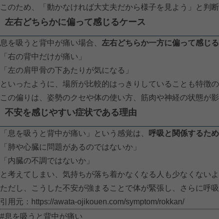
このため、「動かなければ大丈夫だから様子を見よう」と判断
左右どちらかに偏って感じるケース
息を吸うと背中が痛い場合、
左右どちらか一方に偏って感じる
「右の背中だけが痛い」
「左の肩甲骨の下あたりが気になる」
といったように、場所が比較的はっきりしていることも特徴の
この偏りは、姿勢のクセや体の使い方、筋肉や神経の状態が影
不安を感じやすい症状である理由
「息を吸うと背中が痛い」という感覚は、
呼吸と関係するため
「肺や心臓に問題があるのではないか」
「内臓の不調ではないか」
と考えてしまい、気持ちが落ち着かなくなる人も少なくないよ
ただし、こうした不安が強まることで体が緊張し、さらに呼吸
引用元：
https://awata-ojikouen.com/symptom/rokkan/
#息を吸うと背中が痛い