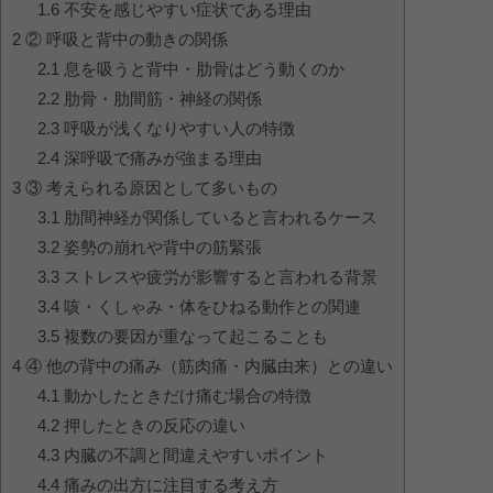
1.6
不安を感じやすい症状である理由
2
② 呼吸と背中の動きの関係
2.1
息を吸うと背中・肋骨はどう動くのか
2.2
肋骨・肋間筋・神経の関係
2.3
呼吸が浅くなりやすい人の特徴
2.4
深呼吸で痛みが強まる理由
3
③ 考えられる原因として多いもの
3.1
肋間神経が関係していると言われるケース
3.2
姿勢の崩れや背中の筋緊張
3.3
ストレスや疲労が影響すると言われる背景
3.4
咳・くしゃみ・体をひねる動作との関連
3.5
複数の要因が重なって起こることも
4
④ 他の背中の痛み（筋肉痛・内臓由来）との違い
4.1
動かしたときだけ痛む場合の特徴
4.2
押したときの反応の違い
4.3
内臓の不調と間違えやすいポイント
4.4
痛みの出方に注目する考え方