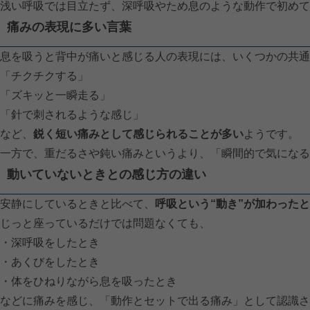
浅い呼吸では目立たず、深呼吸やため息のような動作で初めて
痛みの表現に多い言葉
息を吸うと背中が痛いと感じる人の表現には、いくつかの共通
「チクチクする」
「ズキッと一瞬走る」
「針で刺されるような感じ」
など、
鋭く短い痛みとして感じられることが多い
ようです。
一方で、重だるさや鈍い痛みというより、「瞬間的で気にな
動いていないときとの感じ方の違い
安静にしているときと比べて、
呼吸という“動き”が加わった
じっと座っているだけでは問題なくても、
・深呼吸をしたとき
・あくびをしたとき
・体をひねりながら息を吸ったとき
などに痛みを感じ、「動作とセットで出る痛み」として認識さ