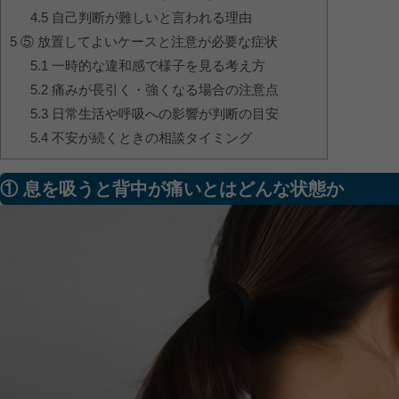
4.5
自己判断が難しいと言われる理由
5
⑤ 放置してよいケースと注意が必要な症状
5.1
一時的な違和感で様子を見る考え方
5.2
痛みが長引く・強くなる場合の注意点
5.3
日常生活や呼吸への影響が判断の目安
5.4
不安が続くときの相談タイミング
① 息を吸うと背中が痛いとはどんな状態か