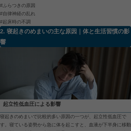
#ふらつきの原因
#自律神経の乱れ
#起床時の不調
2. 寝起きのめまいの主な原因｜体と生活習慣の影
響
起立性低血圧による影響
寝起きのめまいで比較的多い原因の一つが、起立性低血圧で
す。寝ている姿勢から急に体を起こすと、血液が下半身に移動