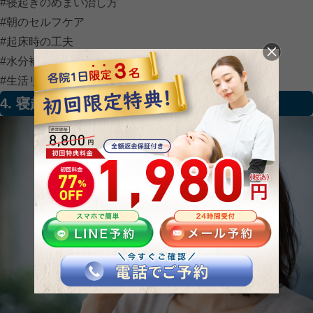
#寝起きのめまい治し方
#朝のセルフケア
#起床時の工夫
#水分補給の重要性
#生活リズム改善
4. 寝起きのめまいを防ぐための予防習慣