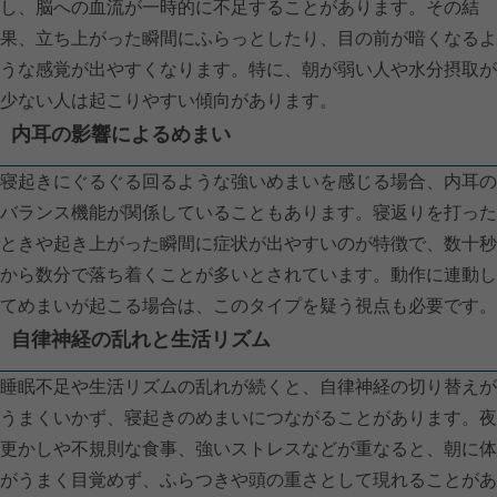
し、脳への血流が一時的に不足することがあります。その結
果、立ち上がった瞬間にふらっとしたり、目の前が暗くなるよ
うな感覚が出やすくなります。特に、朝が弱い人や水分摂取が
少ない人は起こりやすい傾向があります。
内耳の影響によるめまい
寝起きにぐるぐる回るような強いめまいを感じる場合、内耳の
バランス機能が関係していることもあります。寝返りを打った
ときや起き上がった瞬間に症状が出やすいのが特徴で、数十秒
から数分で落ち着くことが多いとされています。動作に連動し
てめまいが起こる場合は、このタイプを疑う視点も必要です。
自律神経の乱れと生活リズム
睡眠不足や生活リズムの乱れが続くと、自律神経の切り替えが
うまくいかず、寝起きのめまいにつながることがあります。夜
更かしや不規則な食事、強いストレスなどが重なると、朝に体
がうまく目覚めず、ふらつきや頭の重さとして現れることがあ