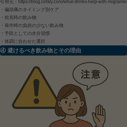
引用元：
https://blog.cefaly.com/what-drinks-help-with-migraine/
・偏頭痛のタイミング別ケア
・前兆時の飲み物
・発作時の負担の少ない飲み物
・予防としての水分習慣
・体調に合わせた選択
④ 避けるべき飲み物とその理由