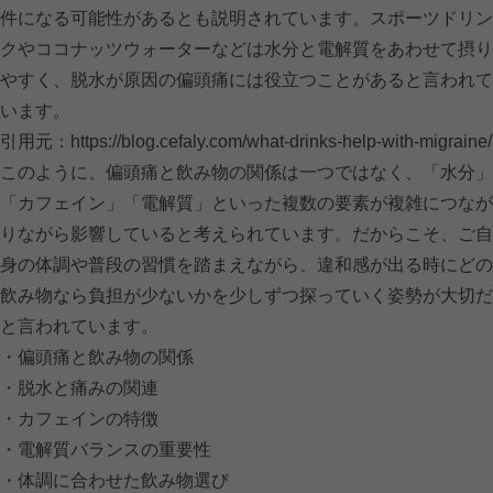
件になる可能性があるとも説明されています。スポーツドリン
クやココナッツウォーターなどは水分と電解質をあわせて摂り
やすく、脱水が原因の偏頭痛には役立つことがあると言われて
います。
引用元：
https://blog.cefaly.com/what-drinks-help-with-migraine/
このように、偏頭痛と飲み物の関係は一つではなく、「水分」
「カフェイン」「電解質」といった複数の要素が複雑につなが
りながら影響していると考えられています。だからこそ、ご自
身の体調や普段の習慣を踏まえながら、違和感が出る時にどの
飲み物なら負担が少ないかを少しずつ探っていく姿勢が大切だ
と言われています。
・偏頭痛と飲み物の関係
・脱水と痛みの関連
・カフェインの特徴
・電解質バランスの重要性
・体調に合わせた飲み物選び