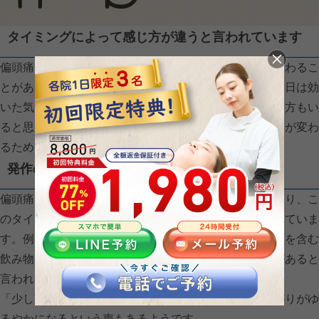
タイミングによって感じ方が違うと言われています
偏頭痛は、飲み物を「いつ飲むか」によって感じ方が変わるこ
とがあると言われています。「同じコーヒーなのに、今日は効
いた気がする」「逆に重く感じた」という経験をされた方もい
ると思います。これは、偏頭痛の段階によって体の反応が変わ
るためと考えられています。
発作の前兆があるときに合う飲み物
偏頭痛は前兆の段階で血管が拡張し始めると言われており、こ
のタイミングではカフェインが役立つことがあるとされていま
す。例えば、コーヒーや緑茶のように適度なカフェインを含む
飲み物は、血管をほどよく引き締める方向に働くことがあると
言われています。
「少し頭が重いかも」というときに飲むと、痛みの広がりがゆ
るやかになるという声もあるようです。