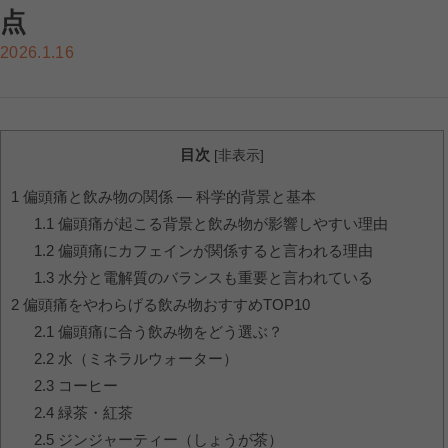
点
2026.1.16
目次
[
非表示
]
1
偏頭痛と飲み物の関係 ― 科学的背景と基本
1.1
偏頭痛が起こる背景と飲み物が影響しやすい理由
1.2
偏頭痛にカフェインが関係すると言われる理由
1.3
水分と電解質のバランスも重要と言われている
2
偏頭痛をやわらげる飲み物おすすめTOP10
2.1
偏頭痛に合う飲み物をどう選ぶ？
2.2
水（ミネラルウォーター）
2.3
コーヒー
2.4
緑茶・紅茶
2.5
ジンジャーティー（しょうが茶）