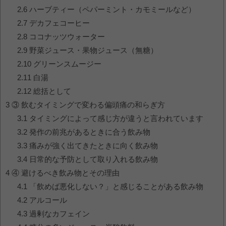
2.6
ハーブティー（ペパーミント・カモミールなど）
2.7
デカフェコーヒー
2.8
ココナッツウォーター
2.9
野菜ジュース・果物ジュース（無糖）
2.10
グリーンスムージー
2.11
白湯
2.12
総括として
3
③ 飲むタイミングで変わる偏頭痛の和らぎ方
3.1
タイミングによって感じ方が違うと言われています
3.2
発作の前兆があるときに合う飲み物
3.3
痛みが強く出てきたときに向く飲み物
3.4
日常的な予防として取り入れる飲み物
4
④ 避けるべき飲み物とその理由
4.1
「飲めば悪化しない？」と感じることがある飲み物
4.2
アルコール
4.3
過剰なカフェイン