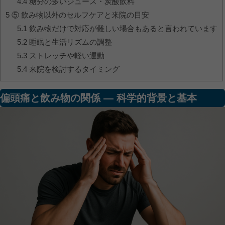
4.4
糖分の多いジュース・炭酸飲料
5
⑤ 飲み物以外のセルフケアと来院の目安
5.1
飲み物だけで対応が難しい場合もあると言われています
5.2
睡眠と生活リズムの調整
5.3
ストレッチや軽い運動
5.4
来院を検討するタイミング
偏頭痛と飲み物の関係 ― 科学的背景と基本