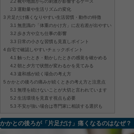
2.2
靴や地面からの刺激が影響するケース
2.3
運動量や生活リズムの変化
3
片足だけ痛くなりやすい生活習慣・動作の特徴
3.1
無意識の「体重のかけ方」に左右差が出やすい
3.2
歩き方や立ち仕事の影響
3.3
日常の小さな習慣も見直しポイント
4
自宅で確認しやすいチェックポイント
4.1
触ったとき・動かしたときの感覚を確かめる
4.2
朝と夕方で状態が変わるかを見てみる
4.3
違和感が続く場合の考え方
5
かかとの後ろの痛みが続くときの考え方と注意点
5.1
無理を続けないことが大切と言われています
5.2
生活環境を見直す視点も必要
5.3
不安が強い場合は専門家に相談する選択も
かかとの後ろが「片足だけ」痛くなるのはなぜ？