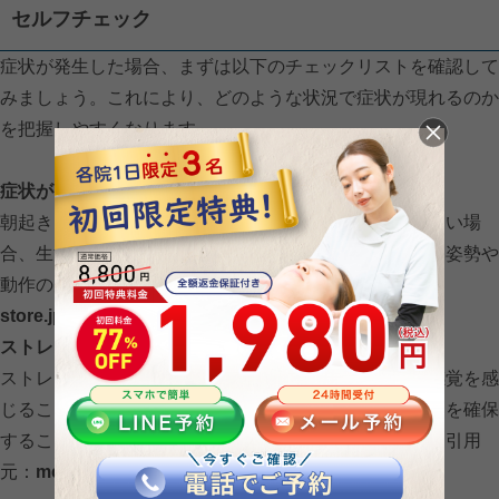
セルフチェック
症状が発生した場合、まずは以下のチェックリストを確認して
みましょう。これにより、どのような状況で症状が現れるのか
を把握しやすくなります。
症状が出るタイミングに偏りはないか
朝起きた時や長時間同じ姿勢でいるときに症状が出やすい場
合、生活習慣に起因する可能性があります。この場合、姿勢や
動作の見直しが有効です【引用元：
scalp-d.angfa-
store.jp
】。
ストレス・疲れを感じやすい状況か
ストレスや過労が溜まっていると、頭にジーンとした感覚を感
じることが増える場合があります。リラックスする時間を確保
することで、症状の軽減が期待できることもあります【引用
元：
medicalnote.jp
】。