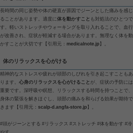
長時間の同じ姿勢や体の硬直が原因でジーンとした痛みを感じ
ることがあります。適度に
体を動かすこと
も対処法のひとつで
す。軽いストレッチやウォーキングを取り入れることで、血行
が改善され、症状が軽減する場合があります。無理なく体を動
かすことが大切です【引用元：
medicalnote.jp
】。
体のリラックスを心がける
精神的なストレスや疲れが頭部のしびれを引き起こすこともあ
ります。
心身のリラックスを心がけること
が、症状の予防には
重要です。深呼吸や瞑想、リラックスする時間を持つことで、
身体の緊張を解きほぐし、頭部の痛みを和らげる効果が期待で
きます【引用元：
scalp-d.angfa-store.jp
】。
#頭がジーンとする #リラックス #ストレッチ #体を動かす #冷
やす