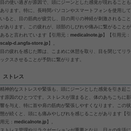
目の使い過ぎが原因で、頭にジーンとした感覚が現れることも
あります。特に、長時間パソコンやスマートフォンを使用して
いると、目の筋肉が疲労し、目の周りの神経が刺激されること
があります。この疲れが、頭部のしびれや痛みに繋がることが
あると言われています【引用元：
medicalnote.jp
】【引用元：
scalp-d.angfa-store.jp
】。
目の疲れを感じた際は、こまめに休憩を取り、目を閉じてリラ
ックスさせることが予防に繋がります。
ストレス
精神的なストレスや緊張も、頭にジーンとした感覚を引き起こ
す原因のひとつです。ストレスが溜まると、体のあちこちに影
響を与え、特に首や肩の筋肉が緊張しやすくなります。この状
態が続くと、頭にも痛みやしびれを感じることがあります【引
用元：
medicalnote.jp
】。
ストレス管理やリラクゼーションが重要となり、日々の生活に