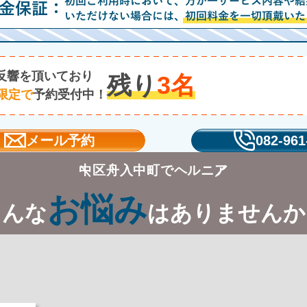
反響を頂いており
残り
3
名
限定で
予約受付中！
メール予約
082-961
中区舟入中町でヘルニア
お悩み
こんな
はありませんか