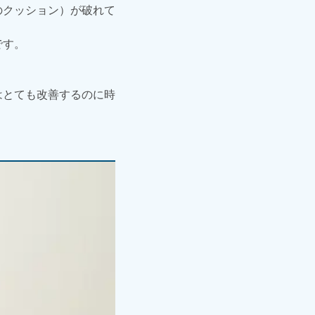
のクッション）が破れて
です。
。
はとても改善するのに時