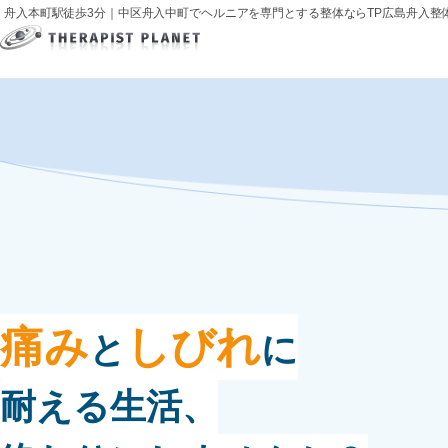
舟入本町駅徒歩3分｜中区舟入中町でヘルニアを専門とする整体ならTP広島舟入整
痛み
しびれ
と
に
耐える生活、