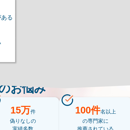
がある
い
のお悩み
15万
100件
件
名以上
偽りなしの
の専門家に
実績多数
推薦されている