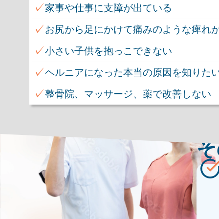
✓
家事や仕事に支障が出ている
✓
お尻から足にかけて痛みのような痺れ
✓
小さい子供を抱っこできない
✓
ヘルニアになった本当の原因を知りた
✓
整骨院、マッサージ、薬で改善しない
そ