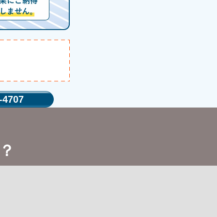
-4707
？