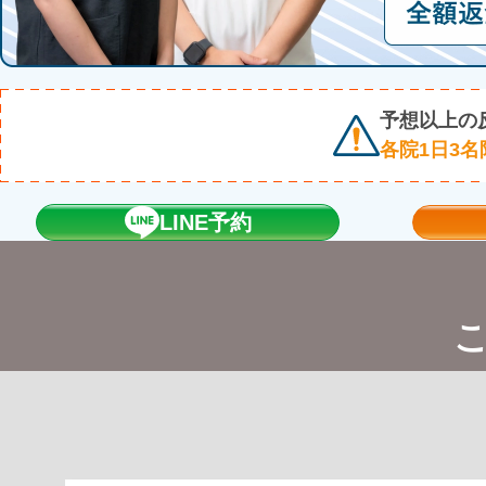
予想以上の
各院1日3名
LINE予約