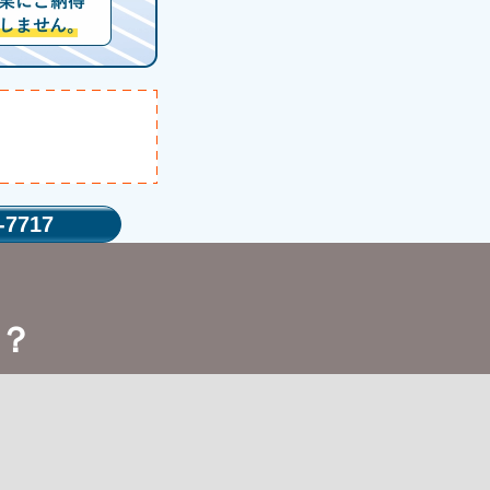
-7717
？