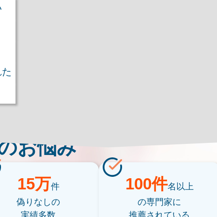
い
れた
のお悩み
15万
100件
件
名以上
偽りなしの
の専門家に
実績多数
推薦されている