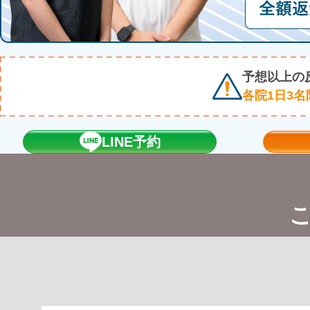
予想以上の
各院1日3名
LINE予約