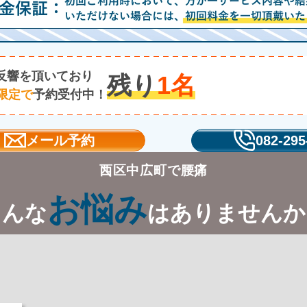
反響を頂いており
残り
1
名
限定で
予約受付中！
メール予約
082-295
西区中広町で腰痛
お悩み
こんな
はありませんか