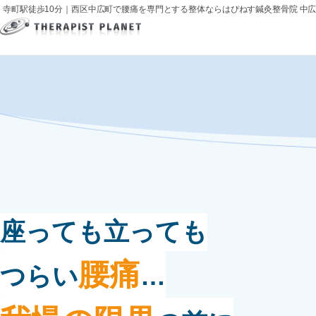
寺町駅徒歩10分｜西区中広町で腰痛を専門とする整体ならはぴねす鍼灸整骨院 中
座っても立っても
腰痛
つらい
…