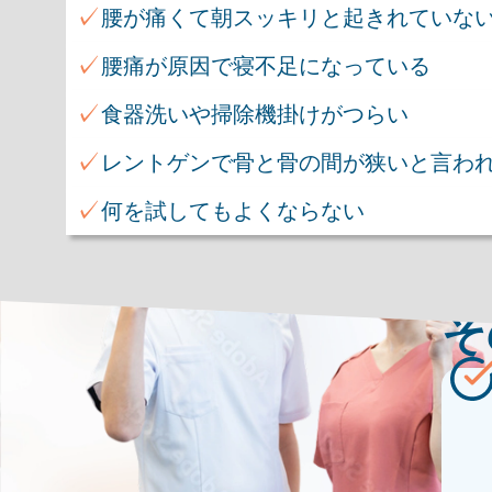
✓
腰が痛くて朝スッキリと起きれていな
✓
腰痛が原因で寝不足になっている
✓
食器洗いや掃除機掛けがつらい
✓
レントゲンで骨と骨の間が狭いと言わ
✓
何を試してもよくならない
そ