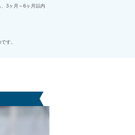
、3ヶ月～6ヶ月以内
のです。