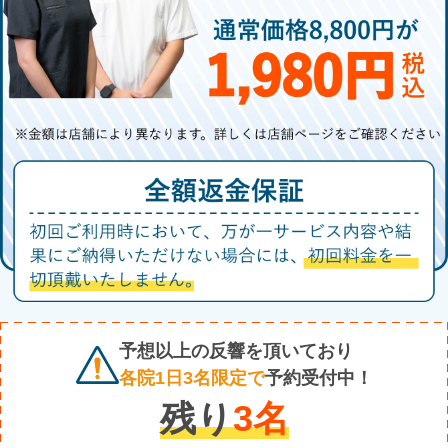
予想以上の反響を頂いており
各院1日3名限定で
予約受付中！
残り
3
名