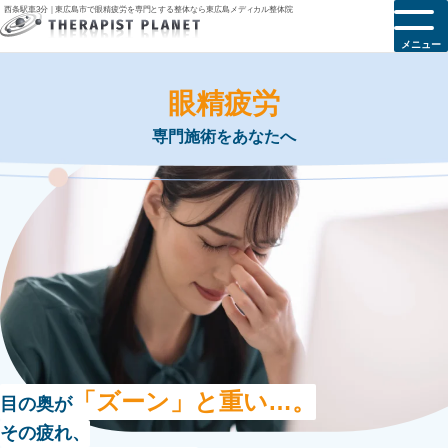
西条駅車3分｜東広島市で眼精疲労を専門とする整体なら東広島メディカル整体院
メニュー
眼精疲労
専門施術をあなたへ
「ズーン」と重い…。
目の奥が
その疲れ、