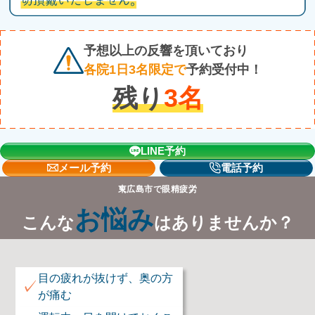
予想以上の反響を頂いており
各院1日3名限定で
予約受付中！
残り
3
名
LINE予約
メール予約
電話予約
東広島市で眼精疲労
お悩み
こんな
はありませんか？
目の疲れが抜けず、奥の方
✓
が痛む