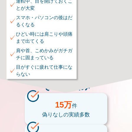
運転中、目を開けておくこ
✓
とが大変
スマホ・パソコンの後はだ
✓
るくなる
ひどい時には肩こりや頭痛
✓
まで出てくる
肩や首、こめかみがガチガ
✓
チに固まっている
目がすぐに疲れて仕事にな
✓
らない
そのお悩み
15万
件
偽りなしの
実績多数