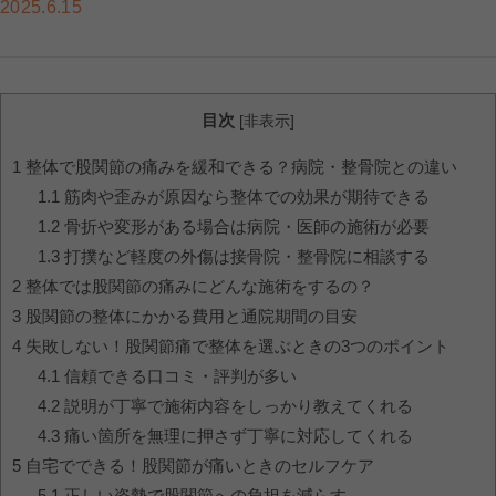
2025.6.15
目次
[
非表示
]
1
整体で股関節の痛みを緩和できる？病院・整骨院との違い
1.1
筋肉や歪みが原因なら整体での効果が期待できる
1.2
骨折や変形がある場合は病院・医師の施術が必要
1.3
打撲など軽度の外傷は接骨院・整骨院に相談する
2
整体では股関節の痛みにどんな施術をするの？
3
股関節の整体にかかる費用と通院期間の目安
4
失敗しない！股関節痛で整体を選ぶときの3つのポイント
4.1
信頼できる口コミ・評判が多い
4.2
説明が丁寧で施術内容をしっかり教えてくれる
4.3
痛い箇所を無理に押さず丁寧に対応してくれる
5
自宅でできる！股関節が痛いときのセルフケア
5.1
正しい姿勢で股関節への負担を減らす