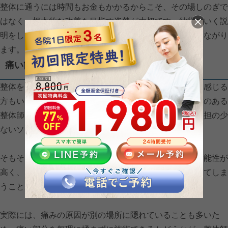
整体に通うには時間もお金もかかるからこそ、その場しのぎで
はなく、根本的な改善を目指す姿勢が大切です。納得のいく説
明をしてくれる整体師を選ぶことが、効果的な施術につながり
ます。
痛い箇所を無理に押さず丁寧に対応してくれる
整体を受けたとき、痛いほうが効いている気がする、と感じる
方もいますが、それは正しい認識とは言えません。経験のある
整体師ほど、痛みのある箇所には無理に触れず、体に負担の少
ないソフトな施術を行います。
そもそも、痛みがあるということは炎症が起きている可能性が
高く、そうした部位を強く刺激すると、かえって悪化してしま
うことがあります。
実際には、痛みの原因が別の場所に隠れていることも多いた