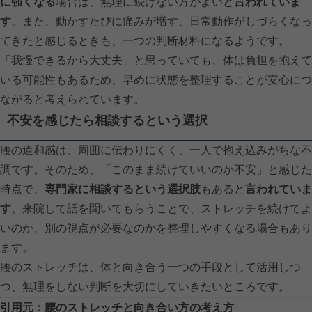
に強くなる
場合は、無理に続けない方がよいと
言われていま
す
。また、動かすたびに痛みが増す、日常動作がしづらくなっ
てきたと感じるときも、一つの判断材料になるようです。
「我慢できるから大丈夫」と思っていても、体は負担を抱えて
いる可能性もあるため、早めに状態を整理することが安心につ
ながると考えられています。
不安を感じたら相談するという選択
腰の違和感は、周囲に伝わりにくく、一人で抱え込みがちな不
調です。そのため、「このまま続けていいのか不安」と感じた
時点で、
専門家に相談するという選択肢
もあると
言われていま
す
。来院して話を聞いてもらうことで、ストレッチを続けてよ
いのか、別の視点が必要なのかを整理しやすくなる場合もあり
ます。
腰のストレッチは、体と向き合う一つの手段として活用しつ
つ、無理をしない判断を大切にしていきたいところです。
引用元：腰のストレッチと向き合い方の考え方