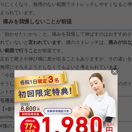
りにくくなり、無理のない範囲でストレッチしやすくなると考
えられています。
痛みを我慢しないことが前提
「効かせたいから」と、痛みを我慢して伸ばすのはおすすめさ
れていないと
言われています
。腰のストレッチは、
痛みが出な
い範囲で行うこと
が前提です。
左右で硬さや伸び感に差が出ることもありますが、その違いを
無理にそろえようとしなくてもよいと考えられています。
「今日はここまで」「今日は短めでやめる」
そうした判断ができることも、腰と上手につき合うためのポイ
ントだとされています。
引用元：腰のストレッチを行う際の基本的な考え方
【⭐︎参考記事】
https://www.mediaid-
online.jp/hpgen/HPB/entries/45.html
#腰のストレッチ