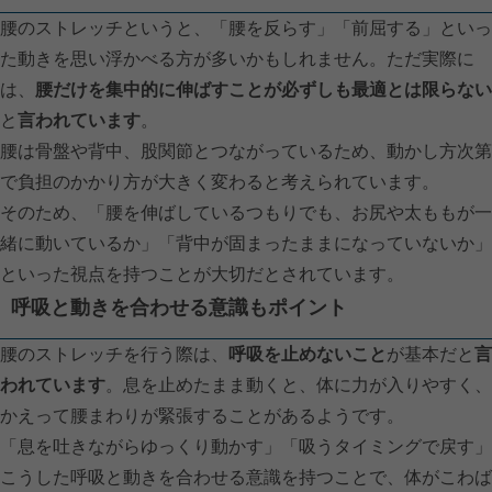
腰のストレッチというと、「腰を反らす」「前屈する」といっ
た動きを思い浮かべる方が多いかもしれません。ただ実際に
は、
腰だけを集中的に伸ばすことが必ずしも最適とは限らない
と
言われています
。
腰は骨盤や背中、股関節とつながっているため、動かし方次第
で負担のかかり方が大きく変わると考えられています。
そのため、「腰を伸ばしているつもりでも、お尻や太ももが一
緒に動いているか」「背中が固まったままになっていないか」
といった視点を持つことが大切だとされています。
呼吸と動きを合わせる意識もポイント
腰のストレッチを行う際は、
呼吸を止めないこと
が基本だと
言
われています
。息を止めたまま動くと、体に力が入りやすく、
かえって腰まわりが緊張することがあるようです。
「息を吐きながらゆっくり動かす」「吸うタイミングで戻す」
こうした呼吸と動きを合わせる意識を持つことで、体がこわば