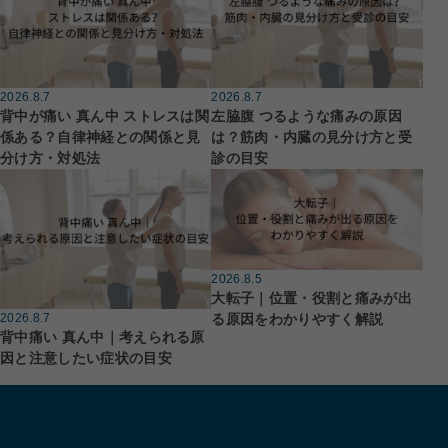
2026.8.7
2026.8.7
背中が痛い 真ん中 ストレスは関
左脇腹 つるような痛みの原因
係ある？自律神経との関係と見
は？筋肉・内臓の見分け方と受
分け方・対処法
診の目安
2026.8.5
大転子｜位置・役割と痛みが出
る原因をわかりやすく解説
2026.8.7
背中痛い 真ん中｜考えられる原
因と注意したい症状の目安