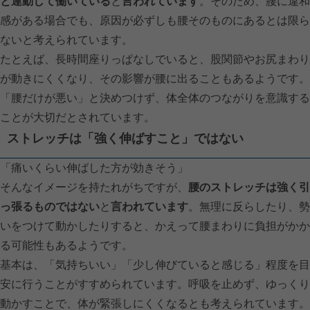
と連動して働いている
と
言われています
。そのため、腰に違和
感がある場合でも、原因が必ずしも腰そのものにあるとは限ら
ないと考えられています。
たとえば、長時間座りっぱなしでいると、股関節やお尻まわり
が動きにくくなり、その影響が腰に出ることもあるようです。
「腰だけが悪い」と決めつけず、体全体のつながりを意識する
ことが大切だとされています。
ストレッチは「強く伸ばすこと」ではない
「痛いくらい伸ばした方が効きそう」
そんなイメージを持たれがちですが、
腰のストレッチは強く引
っ張るものではない
と
言われています
。無理に反らしたり、勢
いをつけて動かしたりすると、かえって腰まわりに負担がかか
る可能性もあるようです。
基本は、「気持ちいい」「少し伸びていると感じる」程度を目
安に行うことがすすめられています。呼吸を止めず、ゆっくり
動かすことで、体が緊張しにくくなるとも考えられています。